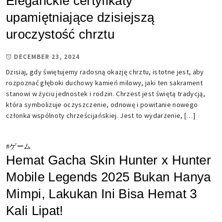
Eleganckie certyfikaty
upamiętniające dzisiejszą
uroczystość chrztu
DECEMBER 23, 2024
Dzisiaj, gdy świętujemy radosną okazję chrztu, istotne jest, aby
rozpoznać głęboki duchowy kamień milowy, jaki ten sakrament
stanowi w życiu jednostek i rodzin. Chrzest jest świętą tradycją,
która symbolizuje oczyszczenie, odnowę i powitanie nowego
członka wspólnoty chrześcijańskiej. Jest to wydarzenie, […]
#
ゲーム
Hemat Gacha Skin Hunter x Hunter
Mobile Legends 2025 Bukan Hanya
Mimpi, Lakukan Ini Bisa Hemat 3
Kali Lipat!