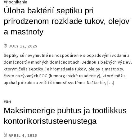
#
Podnikanie
Úloha baktérií septiku pri
prirodzenom rozklade tukov, olejov
a mastnoty
JULY 12, 2025
Septiky sú nevyhnutné na hospodárenie s odpadovými vodami z
domácností v mnohých domácnostiach. Jednou z bežných výziev,
ktorým čelia septiky, je hromadenie tukov, olejov a mastnoty,
často nazývaných FOG (hemorganické usadeniny), ktoré môžu
upchať potrubia a znížiť účinnosť systému. Našťastie, […]
#
äri
Maksimeerige puhtus ja tootlikkus
kontorikoristusteenustega
APRIL 4, 2025