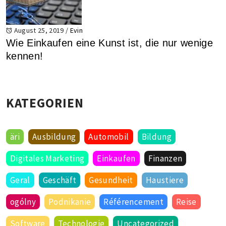
August 25, 2019
/
Evin
Wie Einkaufen eine Kunst ist, die nur wenige
kennen!
KATEGORIEN
äri
Ausbildung
Automobil
Bildung
Digitales Marketing
Einkaufen
Finanzen
Geral
Geschäft
Gesundheit
Haustiere
ogólny
Podnikanie
Référencement
Reise
Software
Technologie
Uncategorized