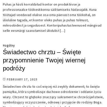
Puhas ja hästi korraldatud kontor on produktiivse ja
professionaalse töökeskkonna säilitamiseks hädavajalik. Kuna
töötajad veedavad olulise osa oma päevast oma töökohal, on
ülioluline tagada, et kontor oleks puhas ja puhas tolmust,
mikroobidest ja segadusest. Kontoripuhastusteenused mängivad
selle eesmärgi saavutamisel üliolulist […]
#
ogólny
Świadectwo chrztu – Święte
przypomnienie Twojej wiernej
podróży
FEBRUARY 17, 2025
Świadectwo chrztu to coś więcej niż zwykły dokument; to święta
pamiątka, która symbolizuje duchowe odrodzenie i oddanie życiu
wiary. Chrzest to głęboko znaczący sakrament w chrześcijaństwie,
symbolizujący oczyszczenie, odnowę i przyjęcie do rodziny Boga.