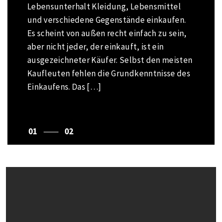
Lebensunterhalt Kleidung, Lebensmittel
Einkaufen ist die Aktivität, bei der Menschen
und verschiedene Gegenstände einkaufen.
verschiedene Arten von Waren und
Es scheint von außen recht einfach zu sein,
Dienstleistungen durchsuchen, die von den
aber nicht jeder, der einkauft, ist ein
Einzelhändlern angeboten werden, und
ausgezeichneter Käufer. Selbst den meisten
unter ihnen die beste Auswahl an Waren und
Kaufleuten fehlen die Grundkenntnisse des
Dienstleistungen auswählen. Da es
Einkaufens. Das […]
verschiedene Verbraucher gibt, können sie
eine andere […]
1
2