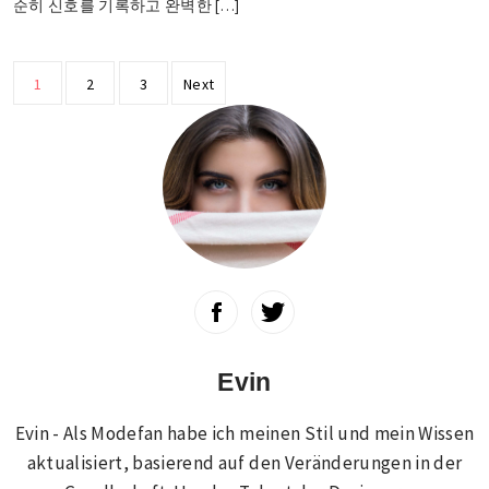
순히 신호를 기록하고 완벽한 […]
Posts
1
2
3
Next
pagination
Evin
Evin - Als Modefan habe ich meinen Stil und mein Wissen
aktualisiert, basierend auf den Veränderungen in der