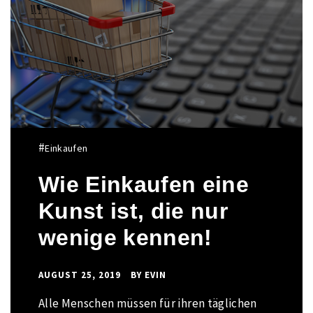
#
#
Einkaufen
Einkaufen
Wie Einkaufen eine
Wie ist Online-
Kunst ist, die nur
Shopping für die
wenige kennen!
Verbraucher von
Vorteil?
AUGUST 25, 2019
BY
EVIN
Alle Menschen müssen für ihren täglichen
AUGUST 22, 2019
BY
EVIN